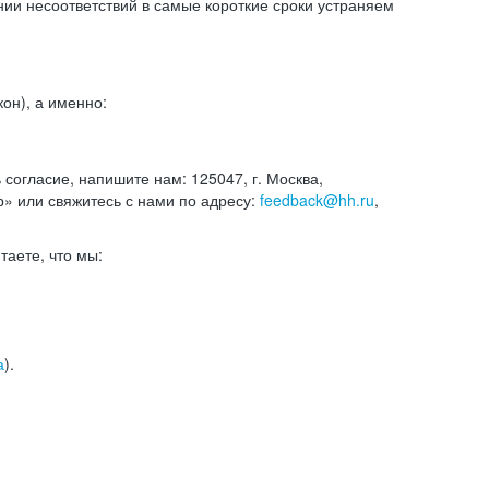
и несоответствий в самые короткие сроки устраняем
он), а именно:
ь согласие, напишите нам: 125047, г. Москва,
р» или свяжитесь с нами по адресу:
feedback@hh.ru
,
итаете, что мы:
а
).