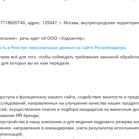
18620740, адрес: 125047, г. Москва, внутригородская территория
омпания», речь идет об ООО «Хэдхантер».
есть в Реестре персональных данных на сайте Роскомнадзора
.
аем всё для того, чтобы соблюдать требования законной обработ
, для которых вы их нам передали.
ступа к функционалу нашего сайта, содействия занятости и пред
следований, направленных на улучшение качества наших продуктов
ий, осуществления поиска и подбора кандидатов на вакантные дол
ования HR-бренда;
оустройства в нашу компанию и для ведения кадрового резерва ко
чения, направления в командировки, учёта результатов исполнени
омпенсаций;