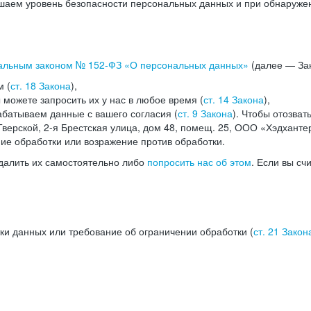
аем уровень безопасности персональных данных и при обнаружени
альным законом №
152-ФЗ
«О персональных данных»
(далее — Зак
м (
ст. 18 Закона
),
можете запросить их у нас в любое время (
ст. 14 Закона
),
абатываем данные с вашего согласия (
ст. 9 Закона
). Чтобы отозват
верской, 2-я Брестская улица, дом 48, помещ. 25, ООО «Хэдханте
ние обработки или возражение против обработки.
далить их самостоятельно либо
попросить нас об этом
. Если вы сч
ки данных или требование об ограничении обработки (
ст. 21 Закон